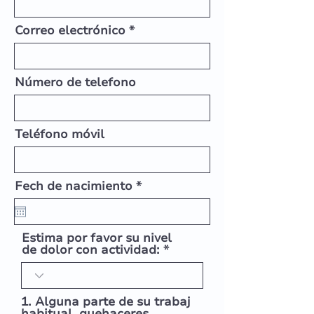
Correo electrónico
Número de telefono
Teléfono móvil
r
Fech de nacimiento
*
e
q
u
i
Estima por favor su nivel
r
de dolor con actividad:
e
d
1. Alguna parte de su trabaj
habitual, quehaceres